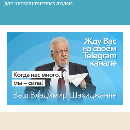
для интеллигентных людей
!