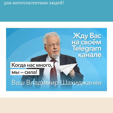
для интеллигентных людей
!