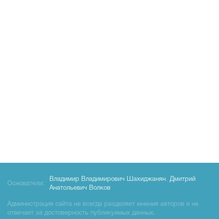
Владимир Владимирович Шахиджанян
,
Дмитрий
Основатели:
Анатольевич Волков
Администрация сайта не всегда разделяет мнения авторов и не
отвечает за достоверность публикуемых данных.