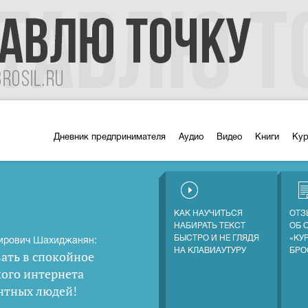
Дневник предпринимателя
Аудио
Видео
Книги
Ку
КАК НАУЧИТЬСЯ
ОТЗ
НАБИРАТЬ ТЕКСТ
ОБ 
БЫСТРО И НЕ ГЛЯДЯ
«КУ
ирович Шахиджанян:
НА КЛАВИАУТУРУ
БРО
ать в спокойное
кого интернета
нтных людей
!