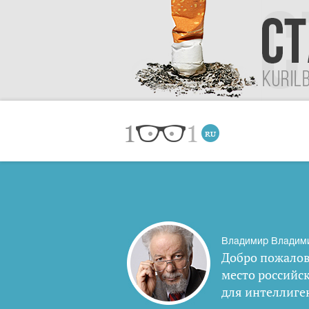
Владимир Владим
Добро пожалов
место российс
для интеллиге