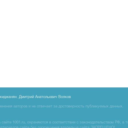
хиджанян
,
Дмитрий Анатольевич Волков
мнения авторов и не отвечает за достоверность публикуемых данных.
сайте 1001.ru, охраняются в соответствии с законодательством РФ, в т
материалов сайте без разрешения владельца сайта ЗАПРЕЩЕНО!