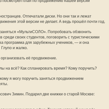
аз посмотрел план по продвижению нашей версии
остранцев. Отпечатали диски. Но они так и лежат
вижения этой версии не делает. А ведь прошёл почти год.
 заняться «МультиСОЛО». Попробовать обзвонить
в среди своих студентов, поговорить с туристическими
ова программа для зарубежных учеников, — и она
 Глупо и жалко.
г организовать её продвижение.
илы на всё? Как спланировать время? Кому поручить?
кому я могу поручить заняться продвижением
яты.
ович Зимин. Подарил две книжки о старой Москве: