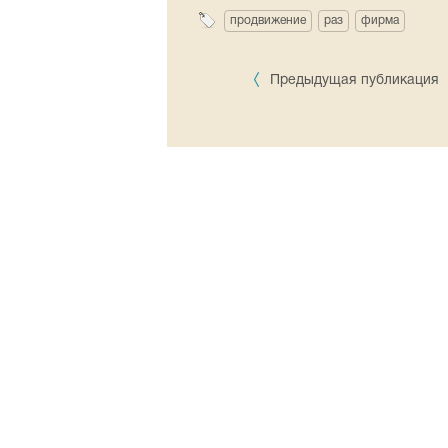
продвижение
раз
фирма
Предыдущая публикация