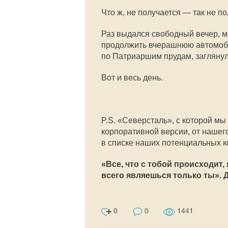
Что ж, не получается — так не по
Раз выдался свободный вечер, 
продолжить вчерашнюю автомоби
по Патриаршим прудам, загляну
Вот и весь день.
P.S. «Северсталь», с которой м
корпоративной версии, от нашег
в списке наших потенциальных 
«Все, что с тобой происходит
всего являешься только ты». 
0
0
1441