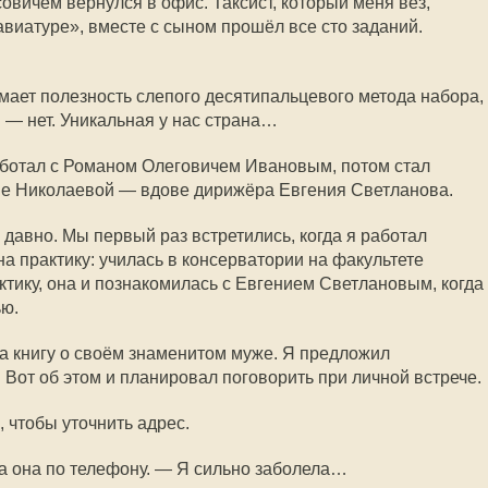
овичем вернулся в офис. Таксист, который меня вёз,
авиатуре», вместе с сыном прошёл все сто заданий.
имает полезность слепого десятипальцевого метода набора,
 — нет. Уникальная у нас страна…
аботал с Романом Олеговичем Ивановым, потом стал
не Николаевой — вдове дирижёра Евгения Светланова.
давно. Мы первый раз встретились, когда я работал
на практику: училась в консерватории на факультете
ктику, она и познакомилась с Евгением Светлановым, когда
ью.
а книгу о своём знаменитом муже. Я предложил
 Вот об этом и планировал поговорить при личной встрече.
 чтобы уточнить адрес.
а она по телефону. — Я сильно заболела…