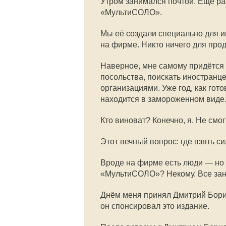
Утром занимался почтой. Ещё р
«МультиСОЛО».
Мы её создали специально для ин
на фирме. Никто ничего для прод
Наверное, мне самому придётся
посольства, поискать иностранце
организациями. Уже год, как гот
находится в замороженном виде.
Кто виноват? Конечно, я. Не смо
Этот вечный вопрос: где взять с
Вроде на фирме есть люди — но 
«МультиСОЛО»? Некому. Все зан
Днём меня принял Дмитрий Борис
он спонсировал это издание.