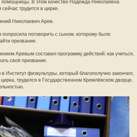
й помощницы. В этом качестве Надежда Николаевна
 сейчас трудится в цирке.
гений Николаевич Арев.
 попросила поговорить с сыном, которому было
найти призвание.
гением Аревым составил программу действий: как учиться,
скать своё призвание.
в Институт физкультуры, который благополучно закончил,
цирка, трудился в Государственном Кремлёвском дворце,
ельностью.