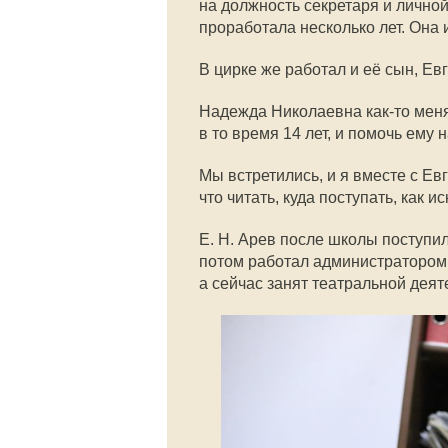
на должность секретаря и лично
проработала несколько лет. Она и
В цирке же работал и её сын, Ев
Надежда Николаевна
как-то
меня
в то время 14 лет, и помочь ему 
Мы встретились, и я вместе с Ев
что читать, куда поступать, как и
Е. Н. Арев
после школы поступил 
потом работал администратором 
а сейчас занят театральной деят