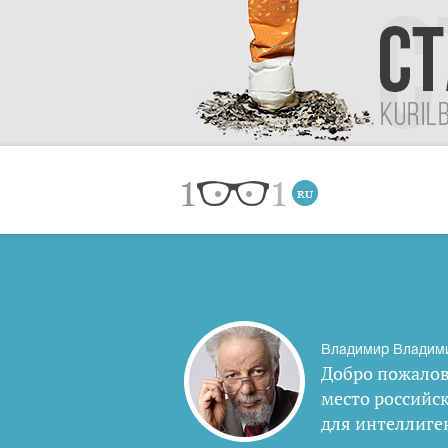
Владимир Владим
Добро пожалов
место российс
для интеллиге