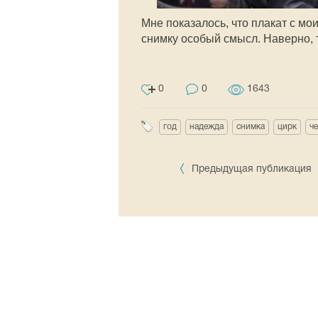
Мне показалось, что плакат с м
снимку особый смысл. Наверно, т
0
0
1643
год
надежда
снимка
цирк
ч
Предыдущая публикация