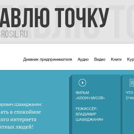
Дневник предпринимателя
Аудио
Видео
Книги
Ку
ФИЛЬМ
ЧТО
«КЛОУН МУСЛЯ»
СЧА
ирович Шахиджанян:
РЕЖИССЁР:
ать в спокойное
ВЛАДИМИР
кого интернета
ШАХИДЖАНЯН
нтных людей
!