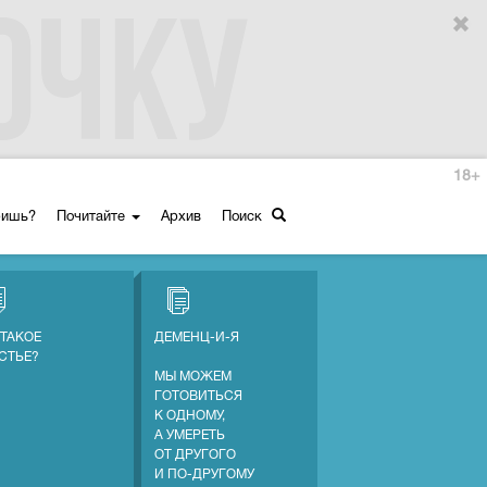
18+
ришь?
Почитайте
Архив
Поиск
 ТАКОЕ
ДЕМЕНЦ-И-Я
СТЬЕ?
МЫ МОЖЕМ
ГОТОВИТЬСЯ
К ОДНОМУ,
А УМЕРЕТЬ
ОТ ДРУГОГО
И ПО-ДРУГОМУ