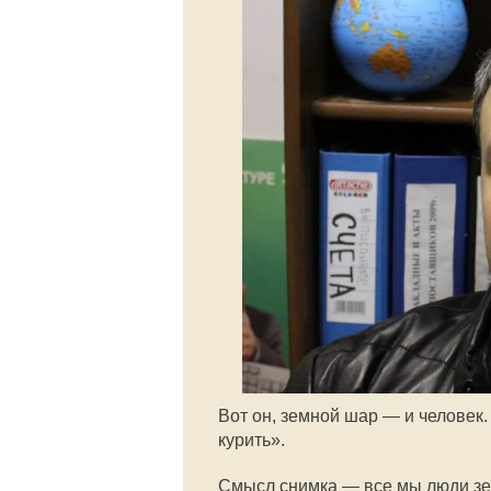
Вот он, земной шар — и человек
курить».
Смысл снимка — все мы люди зем