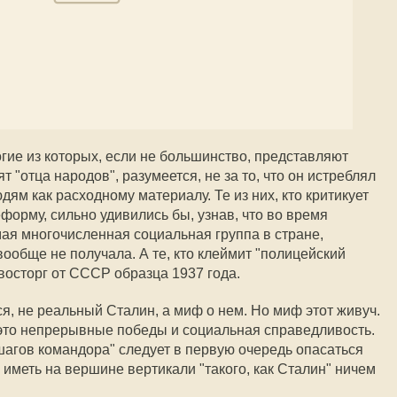
ие из которых, если не большинство, представляют
 "отца народов", разумеется, не за то, что он истреблял
ям как расходному материалу. Те из них, кто критикует
форму, сильно удивились бы, узнав, что во время
мая многочисленная социальная группа в стране,
вообще не получала. А те, кто клеймит "полицейский
восторг от СССР образца 1937 года.
тся, не реальный Сталин, а миф о нем. Но миф этот живуч.
- это непрерывные победы и социальная справедливость.
 "шагов командора" следует в первую очередь опасаться
иметь на вершине вертикали "такого, как Сталин" ничем