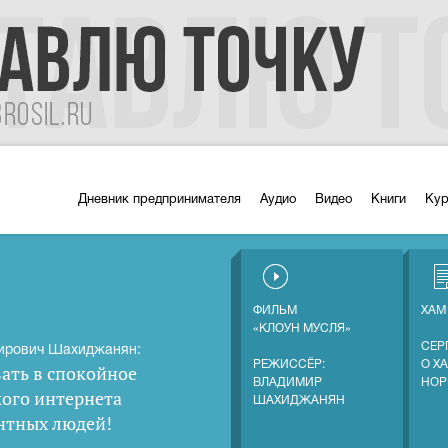
Дневник предпринимателя
Аудио
Видео
Книги
Ку
ФИЛЬМ
ХАМ
«КЛОУН МУСЛЯ»
СЕР
ирович Шахиджанян:
РЕЖИССЁР:
О Х
ать в спокойное
ВЛАДИМИР
НОР
кого интернета
ШАХИДЖАНЯН
нтных людей
!