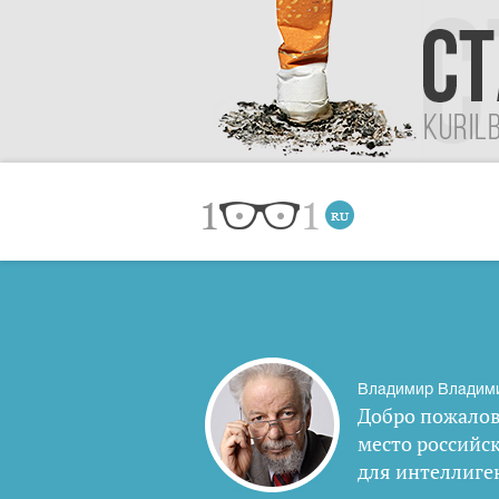
Владимир Владим
Добро пожалов
место российс
для интеллиге