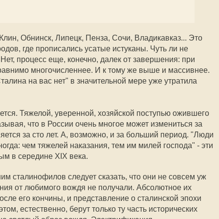
Клин, Обнинск, Липецк, Пенза, Сочи, Владикавказ... Это
одов, где прописались усатые истуканы. Чуть ли не
 Нет, процесс еще, конечно, далек от завершения: при
авнимо многочисленнее. И к тому же выше и массивнее.
талина на вас нет" в значительной мере уже утратила
тся. Тяжелой, уверенной, хозяйской поступью ожившего
зывая, что в России очень многое может измениться за
яется за сто лет. А, возможно, и за больший период. "Люди
ногда: чем тяжелей наказания, тем им милей господа" - эти
м в середине XIX века.
м сталинофилов следует сказать, что они не совсем уж
ания от любимого вождя не получали. Абсолютное их
сле его кончины, и представление о сталинской эпохи
том, естественно, берут только ту часть исторических