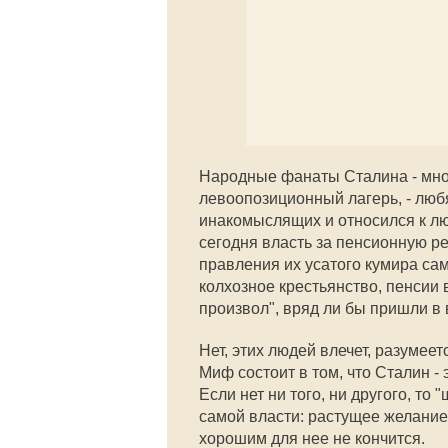
Народные фанаты Сталина - мног
левоопозиционный лагерь, - любят
инакомыслящих и относился к люд
сегодня власть за пенсионную ре
правления их усатого кумира са
колхозное крестьянство, пенсии 
произвол", вряд ли бы пришли в 
Нет, этих людей влечет, разумее
Миф состоит в том, что Сталин 
Если нет ни того, ни другого, то
самой власти: растущее желание 
хорошим для нее не кончится.