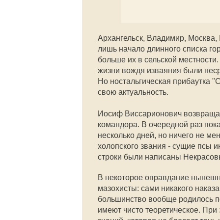
Архангельск, Владимир, Москва, 
лишь начало длинного списка гор
больше их в сельской местности.
жизни вождя изваяния были неср
Но ностальгическая прибаутка "С
свою актуальность.
Иосиф Виссарионович возвращае
командора. В очередной раз пока
несколько дней, но ничего не мен
холопского звания - сущие псы и
строки были написаны Некрасовы
В некоторое оправдание нынешни
мазохисты: сами никакого наказ
большинство вообще родилось по
имеют чисто теоретическое. При э