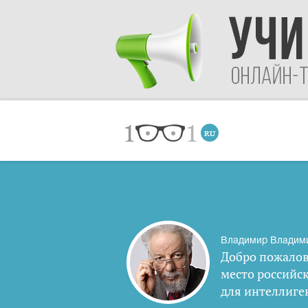
Владимир Владим
Добро пожалов
место российс
для интеллиге