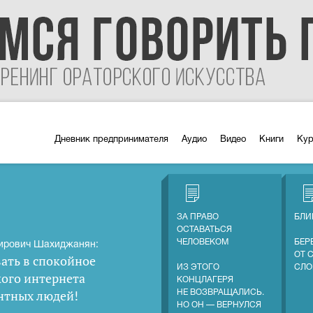
Дневник предпринимателя
Аудио
Видео
Книги
Ку
ЗА ПРАВО
БЛИ
ОСТАВАТЬСЯ
ЧЕЛОВЕКОМ
БЕР
ирович Шахиджанян:
ОТ 
ать в спокойное
ИЗ ЭТОГО
СЛО
кого интернета
КОНЦЛАГЕРЯ
нтных людей
!
НЕ ВОЗВРАЩАЛИСЬ.
НО ОН — ВЕРНУЛСЯ