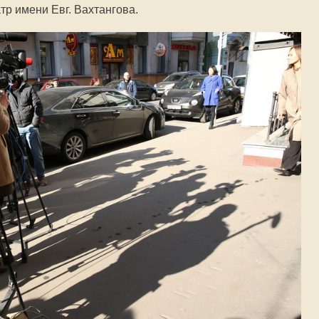
тр имени Евг. Вахтангова.