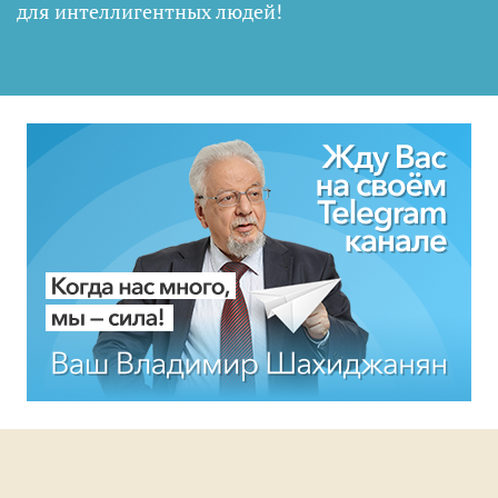
для интеллигентных людей
!