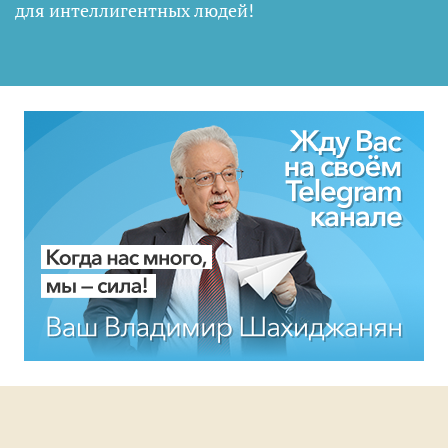
для интеллигентных людей
!