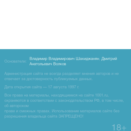
Владимир Владимирович Шахиджанян
,
Дмитрий
Основатели:
Анатольевич Волков
Администрация сайта не всегда разделяет мнения авторов и не
отвечает за достоверность публикуемых данных.
Дата открытия сайта — 17 августа 1997 г.
Все права на материалы, находящиемся на сайте 1001.ru,
охраняются в соответствии с законодательством РФ, в том числе,
об авторском
праве и смежных правах. Использование материалов сайте без
разрешения владельца сайта ЗАПРЕЩЕНО!
18+