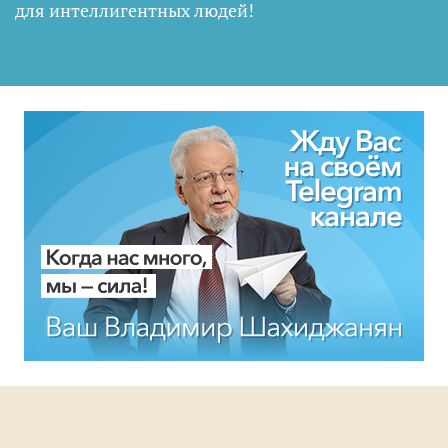
для интеллигентных людей
!