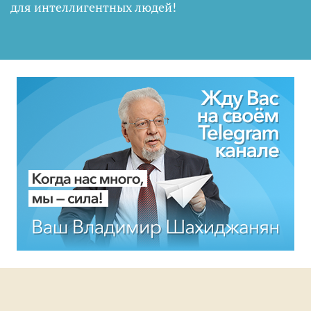
для интеллигентных людей
!