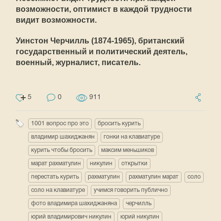
возможности, оптимист в каждой трудности
видит возможности.
Уинстон Черчилль (1874-1965), британский
государственный и политический деятель,
военный, журналист, писатель.
5
0
911
1001 вопрос про это
бросить курить
владимир шахиджанян
гонки на клавиатуре
курить чтобы бросить
максим меньшиков
марат рахматулин
никулин
открытки
перестать курить
рахматулин
рахматулин марат
соло
соло на клавиатуре
учимся говорить публично
фото владимира шахиджаняна
черчилль
юрий владимирович никулин
юрий никулин