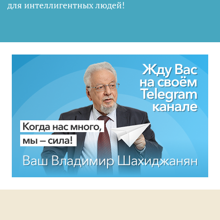
для интеллигентных людей
!