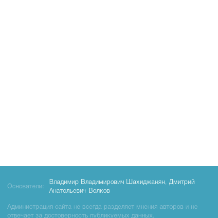
Владимир Владимирович Шахиджанян
,
Дмитрий
Основатели:
Анатольевич Волков
Администрация сайта не всегда разделяет мнения авторов и не
отвечает за достоверность публикуемых данных.