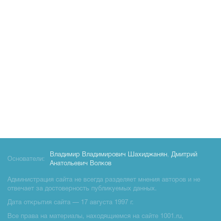
Владимир Владимирович Шахиджанян
,
Дмитрий
Основатели:
Анатольевич Волков
Администрация сайта не всегда разделяет мнения авторов и не
отвечает за достоверность публикуемых данных.
Дата открытия сайта — 17 августа 1997 г.
Все права на материалы, находящиемся на сайте 1001.ru,