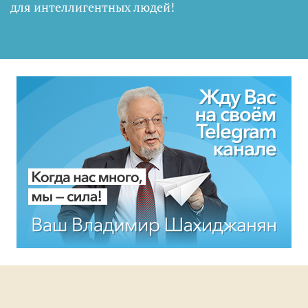
для интеллигентных людей
!