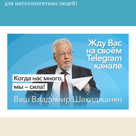
для интеллигентных людей
!