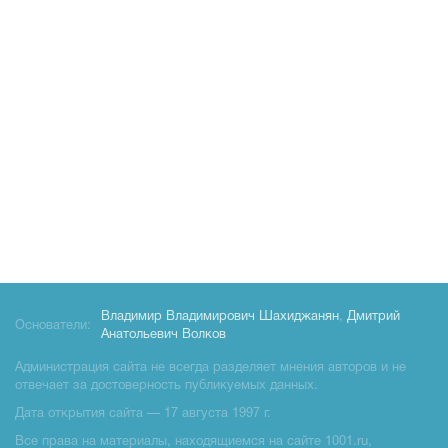
Владимир Владимирович Шахиджанян
,
Дмитрий
Основатели:
Анатольевич Волков
Администрация сайта не всегда разделяет мнения авторов и не
отвечает за достоверность публикуемых данных.
Дата открытия сайта — 17 августа 1997 г.
Все права на материалы, находящиемся на сайте 1001.ru,