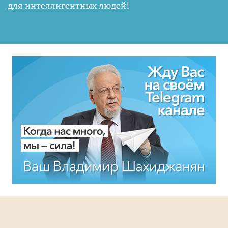
для интеллигентных людей
!