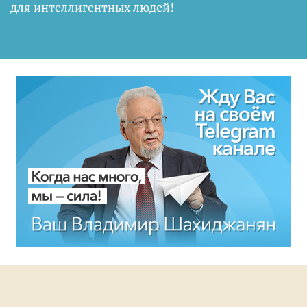
для интеллигентных людей
!