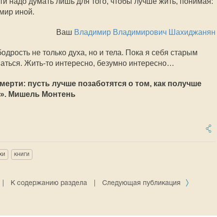
рти надо думать лишь для того, чтобы лучше жить, понимая:
мир иной.
Ваш
Владимир Владимирович Шахиджанян
одрость не только духа, но и тела. Пока я себя старым
ваться.
Жить-то
интересно, безумно интересно…
мерти: пусть лучше позаботятся о том, как получше
е». Мишель Монтень
хи
книги
|
К содержанию раздела
|
Следующая публикация