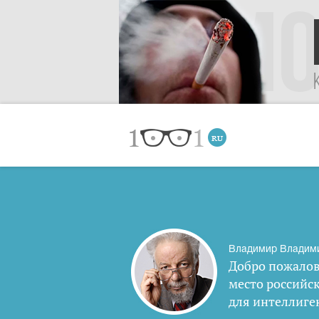
Владимир Владим
Добро пожалов
место российс
для интеллиге