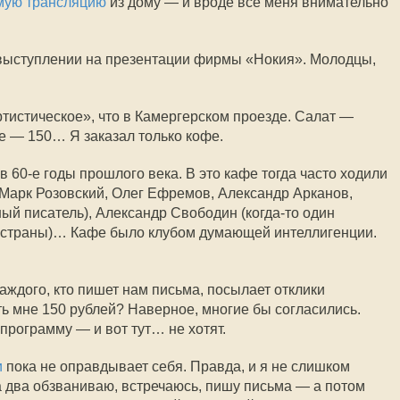
мую трансляцию
из дому — и вроде все меня внимательно
выступлении на презентации фирмы «Нокия». Молодцы,
ртистическое», что в Камергерском проезде. Салат —
фе — 150… Я заказал только кофе.
 в
60-е
годы прошлого века. В это кафе тогда часто ходили
 Марк Розовский, Олег Ефремов, Александр Арканов,
ый писатель), Александр Свободин (
когда-то
один
в страны)… Кафе было клубом думающей интеллигенции.
аждого, кто пишет нам письма, посылает отклики
 мне 150 рублей? Наверное, многие бы согласились.
программу — и вот тут… не хотят.
и
пока не оправдывает себя. Правда, и я не слишком
 два обзваниваю, встречаюсь, пишу письма — а потом