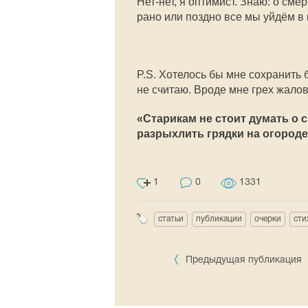
Нет-нет, я оптимист. Знаю: о сме
рано или поздно все мы уйдём в 
P.S. Хотелось бы мне сохранить б
не считаю. Вроде мне грех жало
«Старикам не стоит думать о с
разрыхлить грядки на огород
1
0
1331
статьи
публикации
очерки
сти
Предыдущая публикация