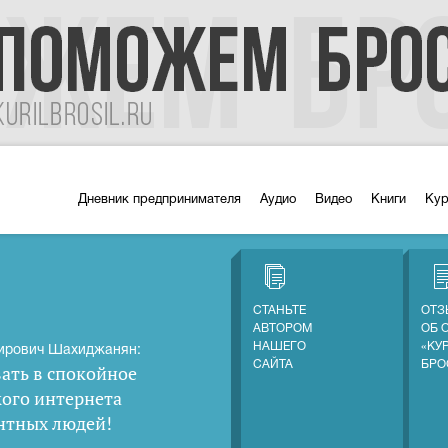
Дневник предпринимателя
Аудио
Видео
Книги
Ку
СТАНЬТЕ
ОТЗ
АВТОРОМ
ОБ 
НАШЕГО
«КУ
ирович Шахиджанян:
САЙТА
БРО
ать в спокойное
кого интернета
нтных людей
!