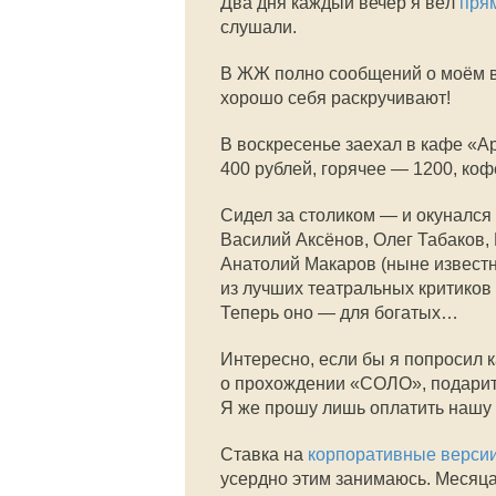
Два дня каждый вечер я вёл
пря
слушали.
В ЖЖ полно сообщений о моём 
хорошо себя раскручивают!
В воскресенье заехал в кафе «А
400 рублей, горячее — 1200, ко
Сидел за столиком — и окунался
Василий Аксёнов, Олег Табаков,
Анатолий Макаров (ныне известн
из лучших театральных критико
Теперь оно — для богатых…
Интересно, если бы я попросил к
о прохождении «СОЛО», подарить
Я же прошу лишь оплатить нашу 
Ставка на
корпоративные верси
усердно этим занимаюсь. Месяца