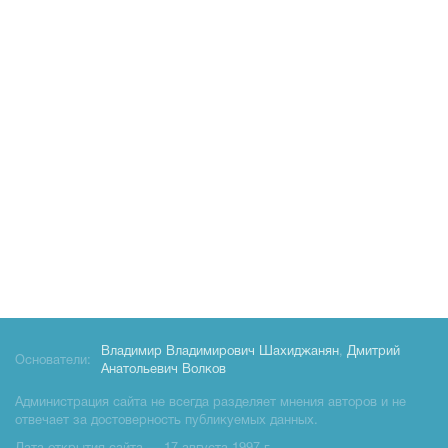
Владимир Владимирович Шахиджанян
,
Дмитрий
Основатели:
Анатольевич Волков
Администрация сайта не всегда разделяет мнения авторов и не
отвечает за достоверность публикуемых данных.