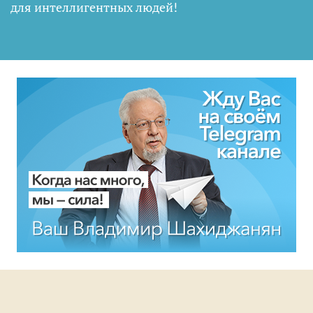
для интеллигентных людей
!