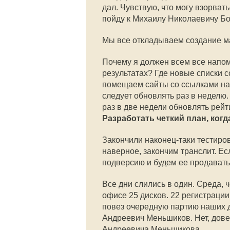
дал. Чувствую, что могу взорват
пойду к Михаилу Николаевичу Бо
Мы все откладываем создание ма
Почему я должен всем все напом
результатах? Где новые списки с
помещаем сайты со ссылками на
следует обновлять раз в неделю
раз в две недели обновлять рейт
Разработать четкий план, когд
Закончили наконец-таки тестиров
наверное, закончим транслит. Е
подверсию и будем ее продавать
Все дни слились в один. Среда, 
офисе 25 дисков. 22 регистраци
повез очередную партию наших д
Андреевич Меньшиков. Нет, дов
Андреевича Меньшикова.