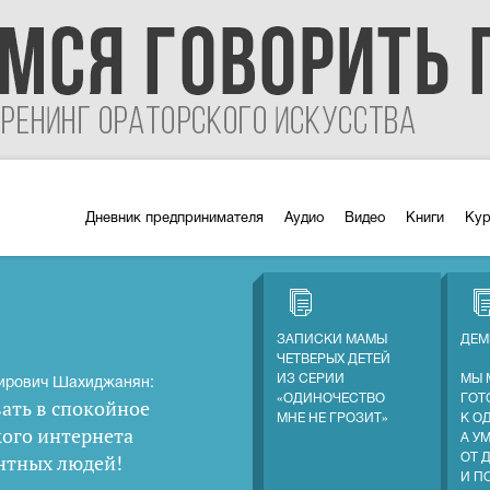
Дневник предпринимателя
Аудио
Видео
Книги
Ку
ЗАПИСКИ МАМЫ
ДЕМ
ЧЕТВЕРЫХ ДЕТЕЙ
ИЗ СЕРИИ
МЫ 
ирович Шахиджанян:
«ОДИНОЧЕСТВО
ГОТ
ать в спокойное
МНЕ НЕ ГРОЗИТ»
К О
кого интернета
А У
нтных людей
!
ОТ 
И П