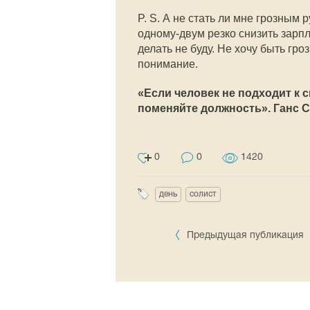
P. S. А не стать ли мне грозным
одному-двум резко снизить зарпла
делать не буду. Не хочу быть гр
понимание.
«Если человек не подходит к с
поменяйте должность». Ганс 
0
0
1420
день
солист
Предыдущая публикация