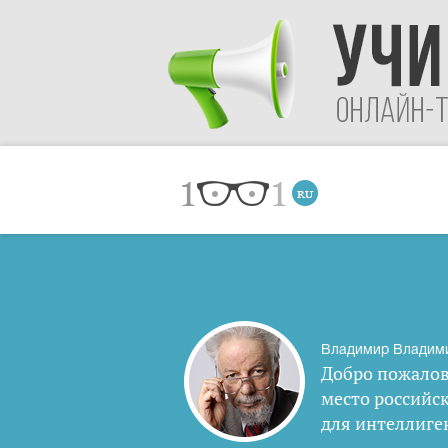
Владимир Владим
Добро пожалов
место российс
для интеллиге