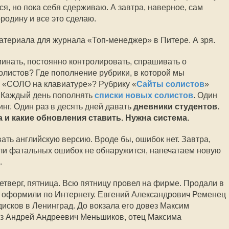
ься, но пока себя сдерживаю. А завтра, наверное, сам
родину и все это сделаю.
териала для журнала «Топ-менеджер» в Питере. А зря.
инать, постоянно контролировать, спрашивать о
олистов? Где пополнение рубрики, в которой мы
 «СОЛО на клавиатуре»? Рубрику «
Сайты солистов
»
. Каждый день пополнять
списки новых солистов
. Один
инг. Один раз в десять дней давать
дневники студентов.
а и какие обновления ставить. Нужна система.
ать английскую версию. Вроде бы, ошибок нет. Завтра,
сли фатальных ошибок не обнаружится, напечатаем новую
.
четверг, пятница. Всю пятницу провел на фирме. Продали в
и оформили по Интернету. Евгений Александрович Ременец
исков в Ленинград. До вокзала его довез Максим
ез Андрей Андреевич Меньшиков, отец Максима