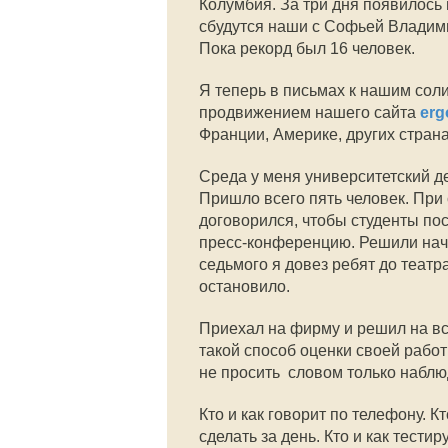
Колумбия. За три дня появилось
сбудутся наши с Софьей Владими
Пока рекорд был 16 человек.
Я теперь в письмах к нашим сол
продвижением нашего сайта
erg
Франции, Америке, других страна
Среда у меня университетский д
Пришло всего пять человек. При
договорился, чтобы студенты пос
пресс-конференцию. Решили нача
седьмого я довез ребят до театр
остановило.
Приехал на фирму и решил на вс
такой способ оценки своей работы
не просить  словом только наблю
Кто и как говорит по телефону. К
сделать за день. Кто и как тести