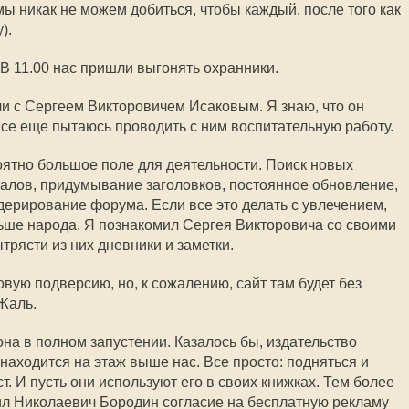
мы никак не можем добиться, чтобы каждый, после того как
).
В 11.00 нас пришли выгонять охранники.
ли с Сергеем Викторовичем Исаковым. Я знаю, что он
все еще пытаюсь проводить с ним воспитательную работу.
роятно большое поле для деятельности. Поиск новых
алов, придумывание заголовков, постоянное обновление,
дерирование форума. Если все это делать с увлечением,
льше народа. Я познакомил Сергея Викторовича со своими
трясти из них дневники и заметки.
вую подверсию, но, к сожалению, сайт там будет без
Жаль.
 она в полном запустении. Казалось бы, издательство
аходится на этаж выше нас. Все просто: подняться и
т. И пусть они используют его в своих книжках. Тем более
ил Николаевич Бородин согласие на бесплатную рекламу