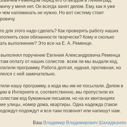
ровичем Ременцом перед его отъездом в Ленинград.
ичу у меня нет. Он всегда занят делом. Ему, как я уже
о чем напоминать не нужно. Но вот систему стоит
ровичу.
то для этого надо сделать? Как проверять работу наших
ыполнять свои обязанности творчески? Кому и сколько
ать выполнение? Это все на Е. А. Ременце.
 выполнял поручение Евгения Александровича Ременца 
ам оплату от наших солистов  всем ли мы выдали код,
платили программу. Работа долгая, нудная, противная, но
ялся с ней замечательно.
атили нашу программу, а кода мы им не посылали. Делом в
цию в Интернете и, соответственно, мы пропустили их
 солистам код бумажным письмом, но на их квитанциях
ние улицы, номер дома, квартиры. Одна надежда (такое
подождут-подождут и все-таки позвонят или напишут нам.
Ваш
Владимир Владимирович Шахиджанян