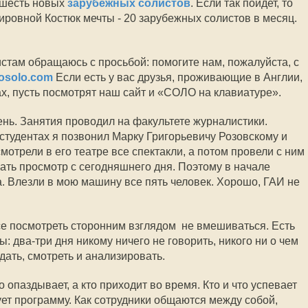
 шесть новых
зарубежных солистов
. Если так пойдет, то
ровной Костюк мечты - 20 зарубежных солистов в месяц.
истам обращаюсь с просьбой: помогите нам, пожалуйста, с
osolo.com
Если есть у вас друзья, проживающие в Англии,
х, пусть посмотрят наш сайт и «СОЛО на клавиатуре».
ень. Занятия проводил на факультете журналистики.
 студентах я позвонил Марку Григорьевичу Розовскому и
мотрели в его театре все спектакли, а потом провели с ним
ть просмотр с сегодняшнего дня. Поэтому в начале
а. Влезли в мою машину все пять человек. Хорошо, ГАИ не
е посмотреть сторонним взглядом  не вмешиваться. Есть
: два-три дня никому ничего не говорить, никого ни о чем
дать, смотреть и анализировать.
то опаздывает, а кто приходит во время. Кто и что успевает
рует программу. Как сотрудники общаются между собой,