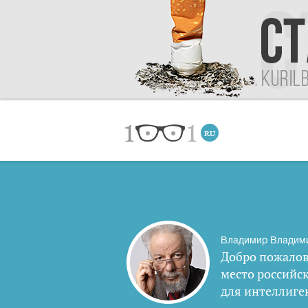
Владимир Владим
Добро пожалов
место российс
для интеллиге