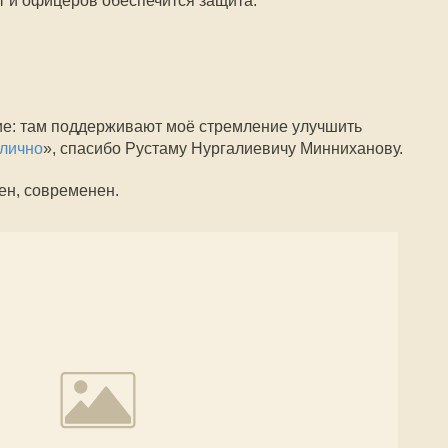
т и офицеров обеспечится защита.
ие: там поддерживают моё стремление улучшить
блично
», спасибо Рустаму Нургалиевичу Минниханову.
лен, современен.