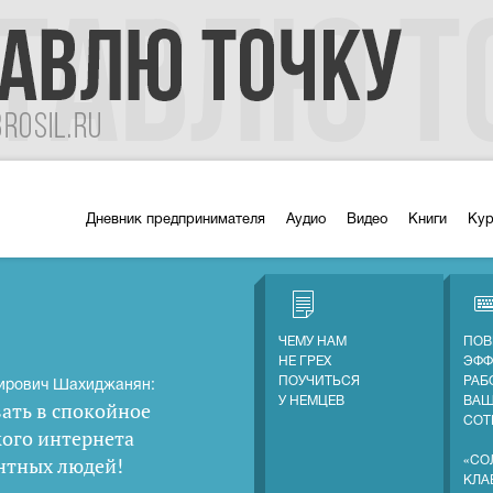
Дневник предпринимателя
Аудио
Видео
Книги
Ку
ЧЕМУ НАМ
ПОВ
НЕ ГРЕХ
ЭФФ
ПОУЧИТЬСЯ
РАБ
ирович Шахиджанян:
У НЕМЦЕВ
ВА
ать в спокойное
СОТ
кого интернета
нтных людей
!
«СО
КЛА