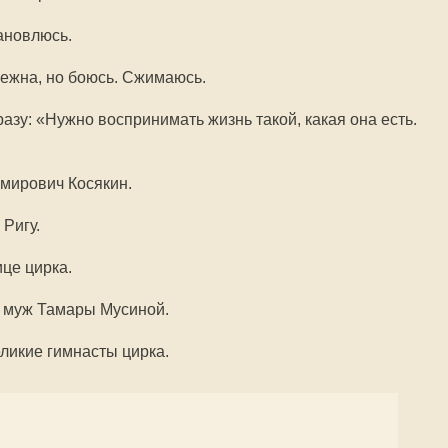
тановлюсь.
бежна, но боюсь. Сжимаюсь.
зу: «Нужно воспринимать жизнь такой, какая она есть.
мирович Косякин.
 Ригу.
це цирка.
, муж Тамары Мусиной.
еликие гимнасты цирка.