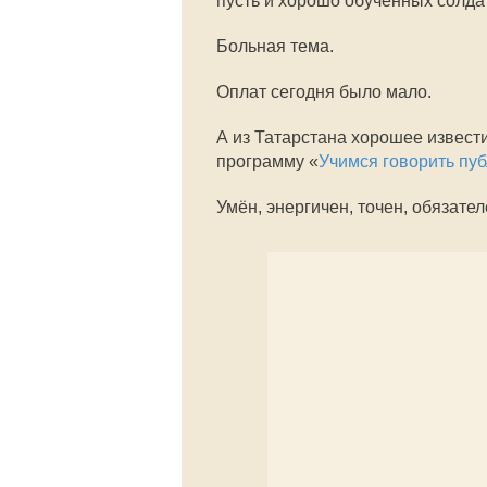
пусть и хорошо обученных солда
Больная тема.
Оплат сегодня было мало.
А из Татарстана хорошее извест
программу «
Учимся говорить пу
Умён, энергичен, точен, обязате