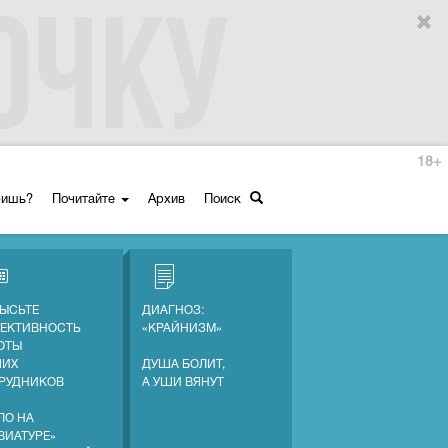
18+
ришь?
Почитайте
Архив
Поиск
ЫСЬТЕ
ДИАГНОЗ:
ЕКТИВНОСТЬ
«КРАЙНИЗМ»
ОТЫ
ШИХ
ДУША БОЛИТ,
РУДНИКОВ
А УШИ ВЯНУТ
ЛО НА
ВИАТУРЕ»