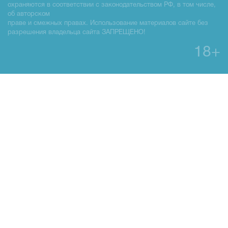
охраняются в соответствии с законодательством РФ, в том числе,
об авторском
праве и смежных правах. Использование материалов сайте без
разрешения владельца сайта ЗАПРЕЩЕНО!
18+