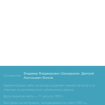
Владимир Владимирович Шахиджанян
,
Дмитрий
Основатели:
Анатольевич Волков
Администрация сайта не всегда разделяет мнения авторов и не
отвечает за достоверность публикуемых данных.
Дата открытия сайта — 17 августа 1997 г.
Все права на материалы, находящиемся на сайте 1001.ru,