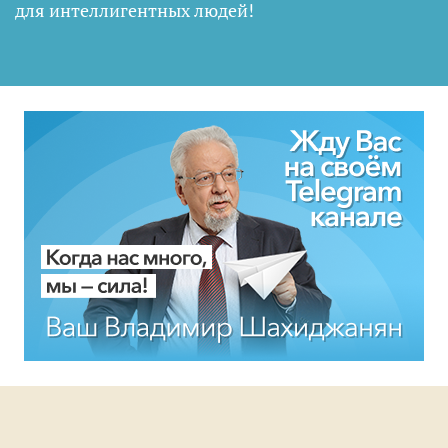
для интеллигентных людей
!