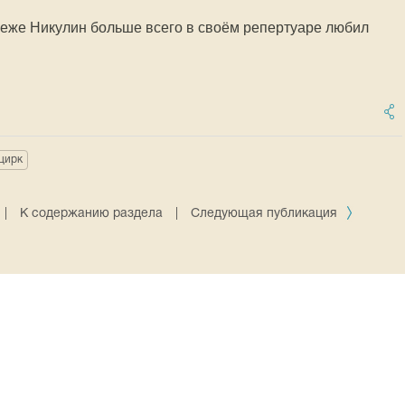
неже Никулин больше всего в своём репертуаре любил
цирк
|
К содержанию раздела
|
Следующая публикация