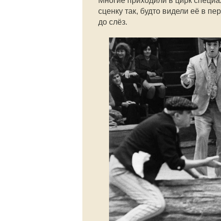
Многие приходили в цирк специа
сценку так, будто видели её в пе
до слёз.