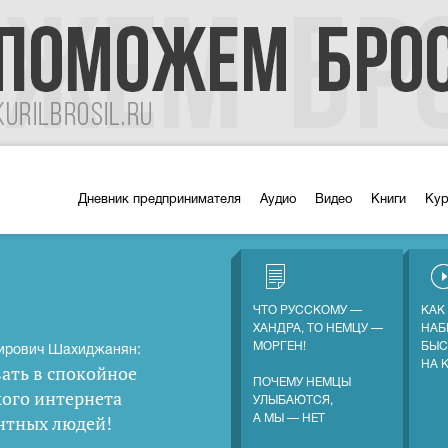
Дневник предпринимателя
Аудио
Видео
Книги
Ку
ЧТО РУССКОМУ —
КАК
ХАНДРА, ТО НЕМЦУ —
НАБ
МОРГЕН!
БЫС
ирович Шахиджанян:
НА 
ать в спокойное
ПОЧЕМУ НЕМЦЫ
кого интернета
УЛЫБАЮТСЯ,
нтных людей
!
А МЫ — НЕТ