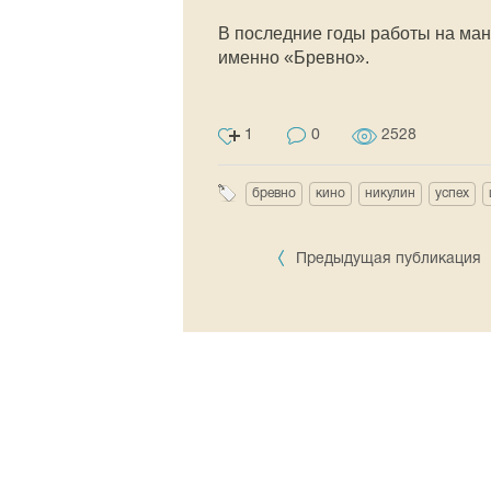
В последние годы работы на ма
именно «Бревно».
1
0
2528
бревно
кино
никулин
успех
Предыдущая публикация