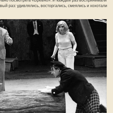
льно посмотреть «Бревно». И каждый раз воспринимали
рвый раз: удивлялись, восторгались, смеялись и хохотали