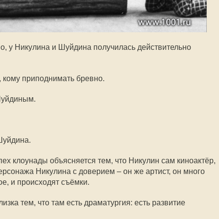
но, у Никулина и Шуйдина получилась действительно
 кому приподнимать бревно.
Шуйдиным.
Шуйдина.
пех клоунады объясняется тем, что Никулин сам киноактёр,
ерсонажа Никулина с доверием – он же артист, он много
ое, и происходят съёмки.
зка тем, что там есть драматургия: есть развитие