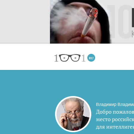
Владимир Владим
Добро пожалов
место российс
для интеллиге