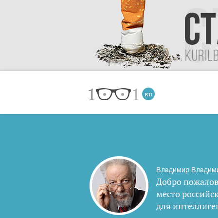
Владимир Владим
Добро пожалов
место российс
для интеллиге