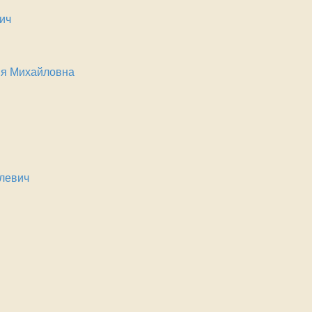
ич
ия Михайловна
левич