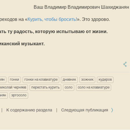
Ваш Владимир Владимирович Шахиджанян
реходов на «
Курить, чтобы бросить!
». Это здорово.
ть ту радость, которую испытываю от жизни.
иканский музыкант.
нян
гонки
гонки на клавиатуре
дневник
зожник
кудеров
николай черняев
перестать курить
соло
соло на клавиатуре
нян
эргосоло
|
К содержанию раздела
|
Следующая публикация