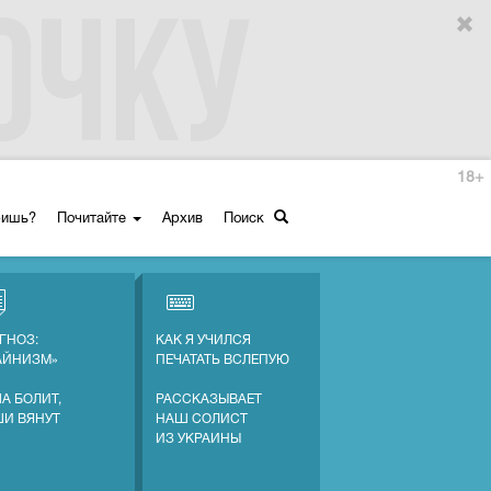
18+
ришь?
Почитайте
Архив
Поиск
ГНОЗ:
КАК Я УЧИЛСЯ
АЙНИЗМ»
ПЕЧАТАТЬ ВСЛЕПУЮ
А БОЛИТ,
РАССКАЗЫВАЕТ
ШИ ВЯНУТ
НАШ СОЛИСТ
ИЗ УКРАИНЫ