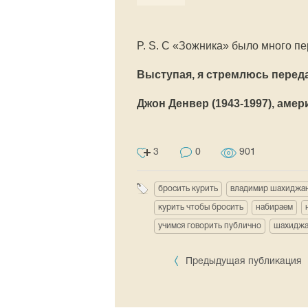
P. S. С «Зожника» было много пе
Выступая, я стремлюсь переда
Джон Денвер (1943-1997), амер
3
0
901
бросить курить
владимир шахиджа
курить чтобы бросить
набираем
учимся говорить публично
шахиджа
Предыдущая публикация