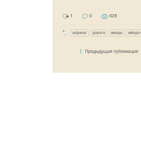
1
0
628
асфальт
дорога
звезда
звёздо
Предыдущая публикация