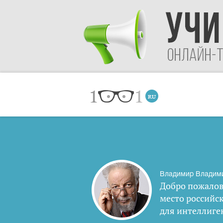
Владимир Владим
Добро пожалов
место российс
для интеллиге