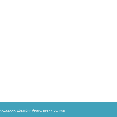
хиджанян
,
Дмитрий Анатольевич Волков