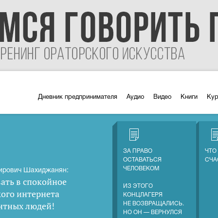
Дневник предпринимателя
Аудио
Видео
Книги
Ку
ЗА ПРАВО
ЧТО
ОСТАВАТЬСЯ
СЧА
ЧЕЛОВЕКОМ
ирович Шахиджанян:
ать в спокойное
ИЗ ЭТОГО
кого интернета
КОНЦЛАГЕРЯ
нтных людей
!
НЕ ВОЗВРАЩАЛИСЬ.
НО ОН — ВЕРНУЛСЯ