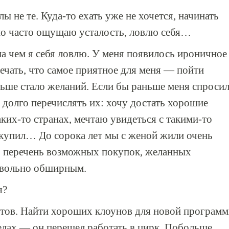
ы не те. Куда-то ехать уже не хочется, начинать
но часто ощущаю усталость, ловлю себя…
а чем я себя ловлю. У меня появилось ироничное
мечать, что самое приятное для меня — пойти
еньше стало желаний. Если бы раньше меня спроси
 долго перечислять их: хочу достать хорошие
аких-то странах, мечтаю увидеться с такими-то
 купил… До сорока лет мы с женой жили очень
о перечень возможных покупок, желанных
овольно обширным.
я?
отов. Найти хороших клоунов для новой програм
делах — он перешел работать в цирк. Побольше