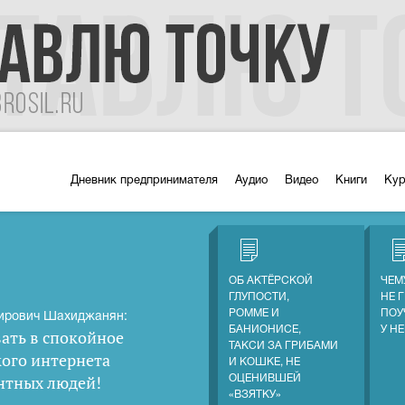
Дневник предпринимателя
Аудио
Видео
Книги
Ку
ОБ АКТЁРСКОЙ
ЧЕМ
ГЛУПОСТИ,
НЕ 
РОММЕ И
ПОУ
ирович Шахиджанян:
БАНИОНИСЕ,
У Н
ать в спокойное
ТАКСИ ЗА ГРИБАМИ
кого интернета
И КОШКЕ, НЕ
нтных людей
!
ОЦЕНИВШЕЙ
«ВЗЯТКУ»