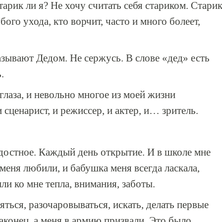
тарик ли я? Не хочу считать себя стариком. Стари
бого ухода, кто ворчит, часто и много болеет,
называют Дедом. Не сержусь. В слове «дед» есть
.
лаза, и невольно многое из моей жизни
и сценарист, и режиссер, и актер, и… зритель.
адостное. Каждый день открытие. И в школе мне
 меня любили, и бабушка меня всегда ласкала,
и ко мне тепла, внимания, заботы.
ться, разочаровываться, искать, делать первые
аконец, а меня в армию призвали. Это было