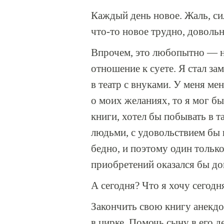
Каждый день новое. Жаль, сил
что-то новое трудно, доволь
Впрочем, это любопытно — н
отношение к суете. Я стал за
в театр с внуками. У меня м
о моих желаниях, то я мог бы
книги, хотел бы побывать в т
людьми, с удовольствием бы
бедно, и поэтому один тольк
приобретений оказался бы д
А сегодня? Что я хочу сегодн
Закончить свою книгу анекд
в цирке. Помочь сыну в его 