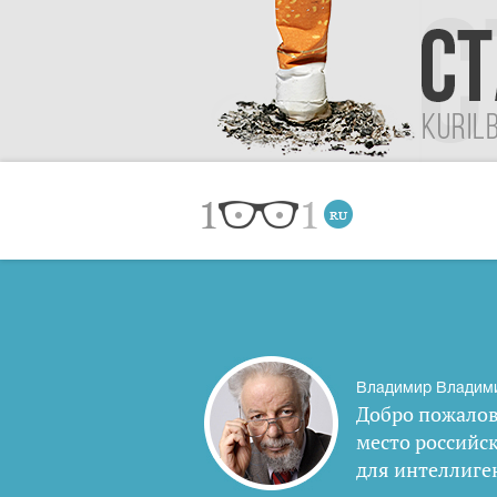
Владимир Владим
Добро пожалов
место российс
для интеллиге