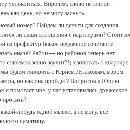
огу успокоиться. Впрочем, слово неточное —
день как день, но не могу заснуть.
 новый номер? Найдем ли деньги для создания
нятся ли наши отношения с партнерами? Стоит и
ой из префектур (какое неудачное сочетание
азать иначе? Район — но районов теперь нет
то совсем казенно звучит?!) хлопотать о квартире
м мы будем говорить с Юрием Лужковым, мэром
 завтра, но как она пройдет? Вопросов к Юрию
к и помогает мне, у нас установились дружеские
о просить?
какой-нибудь одной мысли, а не могу, все
акую-то сумятицу.