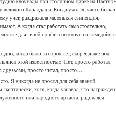
 студию клоунады при столичном цирке на Цветно
у великого Карандаша. Когда учился, часто бывал
чему учат, раздражала маленькая стипендия,
нимают. А когда стал работать самостоятельно,
л многое для своей профессии клоуна и комедийно
здно, когда было за сорок лет, скорее даже под
опьянен этой известностью. Нет, просто работал,
с друзьями, просто читал, просто…
сто. Я никогда не просил для себя званий
м скептически, хотя, когда узнавал, что награжден
луженного или народного артиста, радовался.