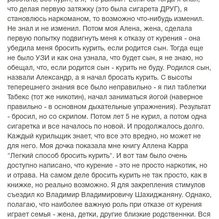
что делая первую затяжку (это была сигарета ДРУГ), я
становлюсь наркоманом, то возможно что-нибудь изменил.
Не знал и не изменил. Потом моя Алена, жена, сделала
первую попытку подвигнуть меня к отказу от курения - она
убедила меня бросить курить, если родится сын. Тогда еще
не было УЗИ и как она узнала, что будет сын, я не знаю, но
обещал, что, если родится сын - курить не буду. Родился сын,
назвали Александр, а я начал бросать курить. С высоты
теперешнего знания все было неправильно - я пил таблетки
Табекс (тот же никотин), начал заниматься йогой (наверное
правильно - в основном дыхательные упражнения). Результат
- бросил, но со скрипом. Потом лет 5 не курил, а потом одна
сигаретка и все началось по новой. И продолжалось долго.
Каждый курильщик знает, что все это вредно, но может не
для него. Моя дочка показала мне книгу Аллена Карра
"Легкий способ бросить курить". И вот там было очень
доступно написано, что курение - это не просто наркотик, но
и отрава. На самом деле бросить курить не так просто, как в
книжке, но реально возможно. Я для закрепления стимулов
съездил ко Владимир Владимировичу Шахиджаняну. Однако,
полагаю, что наиболее важную роль при отказе от курения
играет семья - жена, детки, другие близкие родственнки. Вся