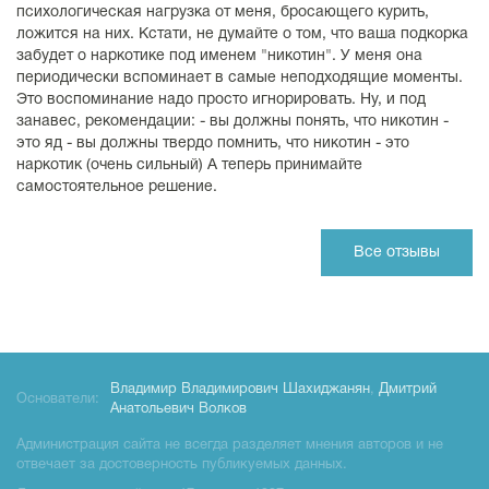
психологическая нагрузка от меня, бросающего курить,
ложится на них. Кстати, не думайте о том, что ваша подкорка
забудет о наркотике под именем "никотин". У меня она
периодически вспоминает в самые неподходящие моменты.
Это воспоминание надо просто игнорировать. Ну, и под
занавес, рекомендации: - вы должны понять, что никотин -
это яд - вы должны твердо помнить, что никотин - это
наркотик (очень сильный) А теперь принимайте
самостоятельное решение.
Все отзывы
Владимир Владимирович Шахиджанян
,
Дмитрий
Основатели:
Анатольевич Волков
Администрация сайта не всегда разделяет мнения авторов и не
отвечает за достоверность публикуемых данных.