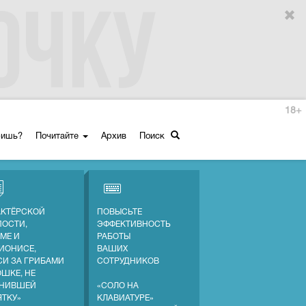
18+
ришь?
Почитайте
Архив
Поиск
АКТЁРСКОЙ
ПОВЫСЬТЕ
ПОСТИ,
ЭФФЕКТИВНОСТЬ
МЕ И
РАБОТЫ
ИОНИСЕ,
ВАШИХ
СИ ЗА ГРИБАМИ
СОТРУДНИКОВ
ОШКЕ, НЕ
НИВШЕЙ
«СОЛО НА
ЯТКУ»
КЛАВИАТУРЕ»