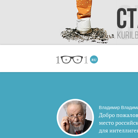
Владимир Владим
Добро пожалов
место российс
для интеллиге