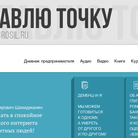
Дневник предпринимателя
Аудио
Видео
Книги
Ку
ДЕМЕНЦ-И-Я
ОБ 
ГЛУ
МЫ МОЖЕМ
РОМ
ирович Шахиджанян:
ГОТОВИТЬСЯ
БАН
ать в спокойное
К ОДНОМУ,
ТАК
кого интернета
А УМЕРЕТЬ
И К
нтных людей
!
ОТ ДРУГОГО
ОЦЕ
И ПО-ДРУГОМУ
«ВЗ