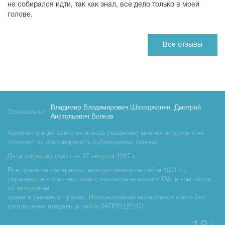
не собирался идти, так как знал, все дело только в моей
голове.
Все отзывы
Владимир Владимирович Шахиджанян
,
Дмитрий
Основатели:
Анатольевич Волков
Администрация сайта не всегда разделяет мнения авторов и не
отвечает за достоверность публикуемых данных.
Дата открытия сайта — 17 августа 1997 г.
Все права на материалы, находящиемся на сайте 1001.ru,
охраняются в соответствии с законодательством РФ, в том числе,
об авторском
праве и смежных правах. Использование материалов сайте без
разрешения владельца сайта ЗАПРЕЩЕНО!