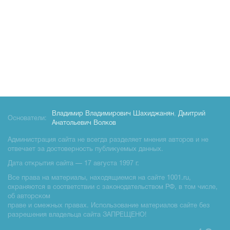
Владимир Владимирович Шахиджанян
,
Дмитрий
Основатели:
Анатольевич Волков
Администрация сайта не всегда разделяет мнения авторов и не
отвечает за достоверность публикуемых данных.
Дата открытия сайта — 17 августа 1997 г.
Все права на материалы, находящиемся на сайте 1001.ru,
охраняются в соответствии с законодательством РФ, в том числе,
об авторском
праве и смежных правах. Использование материалов сайте без
разрешения владельца сайта ЗАПРЕЩЕНО!