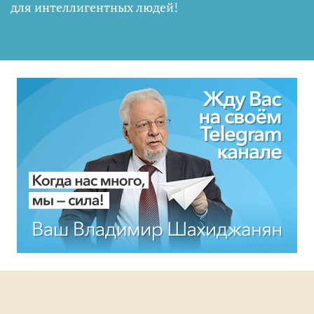
для интеллигентных людей
!