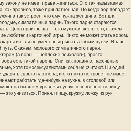
у закону, не имеет права жениться. Это так называемая
о, как правило, тоже приблатненная. Но когда вор попадает
ужчина так устроен, что ему нужна женщина. Вот для
лодые, симпатичные парни. Такого парня стараются
рать. Цена проигрыша — его мужская честь, его, скажем
ие любители карточной игры. Никто не может стать вором,
 в карты и если не умеет выигрывать любым путем. Иначе
й путь. Скажем, молодого симпатичного парня,
ктером (а воры — неплохие психологи), просто
 вора есть такой парень. Они, как правило, пассивные
ные, хотя гомосексуалистами себя не считают. Ни один!
ударить своего партнера, и его никто не тронет, не имеет
инают работать где-нибудь на кухне, в столовой или
мают на бывшем уровне их услуг, в особенности пищу.
— это унизиться. Принял пищу, кружку, ложку из рук