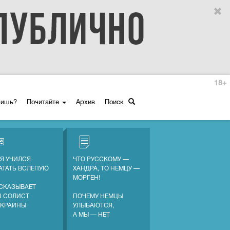
18+
ришь?
Почитайте
Архив
Поиск
 Я УЧИЛСЯ
ЧТО РУССКОМУ —
АТАТЬ ВСЛЕПУЮ
ХАНДРА, ТО НЕМЦУ —
МОРГЕН!
СКАЗЫВАЕТ
 СОЛИСТ
ПОЧЕМУ НЕМЦЫ
УКРАИНЫ
УЛЫБАЮТСЯ,
А МЫ — НЕТ