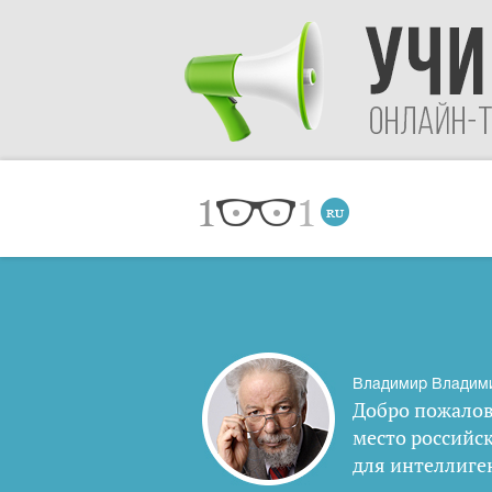
Владимир Владим
Добро пожалов
место российс
для интеллиге