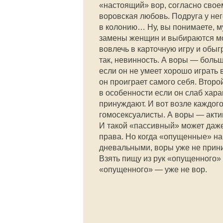
«настоящий» вор, согласно своем
воровская любовь. Подруга у нег
в колонию… Ну, вы понимаете, м
замены женщин и выбираются мо
вовлечь в карточную игру и обыг
так, невинность. А воры — больш
если он не умеет хорошо играть
он проиграет самого себя. Второ
в особенности если он слаб хара
принуждают. И вот возле каждого
гомосексуалисты. А воры — актив
И такой «пассивный» может даже 
права. Но когда «опущенные» нач
дневальными, воры уже не прини
Взять пищу из рук «опущенного» 
«опущенного» — уже не вор.