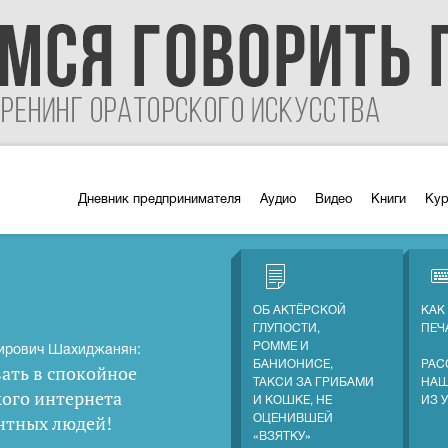
Дневник предпринимателя
Аудио
Видео
Книги
Ку
ОБ АКТЁРСКОЙ
КАК
ГЛУПОСТИ,
ПЕЧ
РОММЕ И
ирович Шахиджанян:
БАНИОНИСЕ,
РАС
ать в спокойное
ТАКСИ ЗА ГРИБАМИ
НАШ
кого интернета
И КОШКЕ, НЕ
ИЗ 
нтных людей
!
ОЦЕНИВШЕЙ
«ВЗЯТКУ»