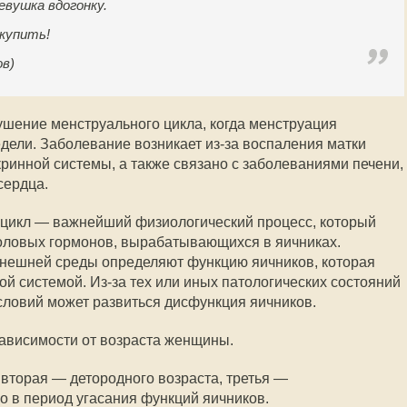
вушка вдогонку.
 купить!
ов)
шение менструального цикла, когда менструация
едели. Заболевание возникает из-за воспаления матки
кринной системы, а также связано с заболеваниями печени,
сердца.
 цикл — важнейший физиологический процесс, который
оловых гормонов, вырабатывающихся в яичниках.
нешней среды определяют функцию яичников, которая
й системой. Из-за тех или иных патологических состояний
ловий может развиться дисфункция яичников.
зависимости от возраста женщины.
вторая — детородного возраста, третья —
о в период угасания функций яичников.