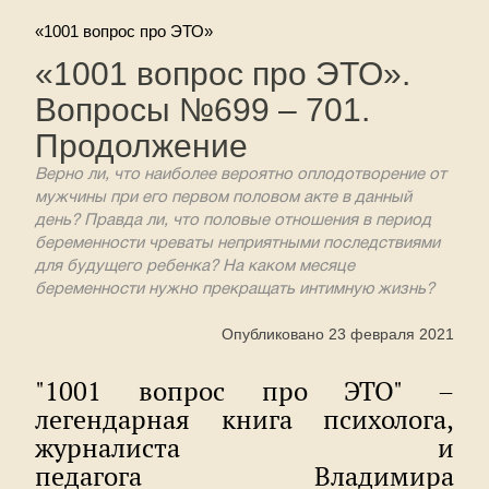
«1001 вопрос про ЭТО»
«1001 вопрос про ЭТО».
Вопросы №699 – 701.
Продолжение
Верно ли, что наиболее вероятно оплодотворение от
мужчины при его первом половом акте в данный
день? Правда ли, что половые отношения в период
беременности чреваты неприятными последствиями
для будущего ребенка? На каком месяце
беременности нужно прекращать интимную жизнь?
Опубликовано 23 февраля 2021
"1001 вопрос про ЭТО" –
легендарная книга психолога,
журналиста и
педагога Владимира