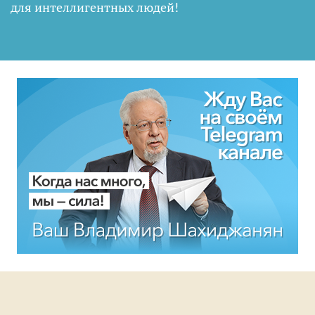
для интеллигентных людей
!