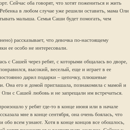
борт. Сейчас оба говорят, что хотят пожениться и жить
. Ребенка в любом случае уже решили оставить, мама Оли
тывать малыша. Семья Саши будет помогать, чем
нено) рассказывает, что девочка по-настоящему
ики ее особо не интересовали.
ась с Сашей через ребят, с которыми общалась во дворе,
 понравился, высокий, веселый, еще и играет в ее
остоянно дарил подарки – цепочку, плюшевые
и. Она его и домой приглашала, познакомила с мамой и
 Оли с Сашей любовь и не запрещали им встречаться.
произошло у ребят где-то в конце июня или в начале
сказала мне в конце сентября, она очень боялась, что
ли обо всем узнают. Хотя в конце концов все обошлось,
ей хотят пожениться и воспитывать малыша. Сейчас у