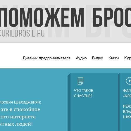
Дневник предпринимателя
Аудио
Видео
Книги
Ку
ЧТО ТАКОЕ
ФИЛ
СЧАСТЬЕ?
«КЛ
ирович Шахиджанян:
РЕЖ
ать в спокойное
ВЛА
кого интернета
ША
нтных людей
!