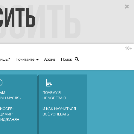
18+
ришь?
Почитайте
Архив
Поиск
ЬМ
ПОЧЕМУ Я
ОУН МУСЛЯ»
НЕ УСПЕВАЮ
ИССЁР:
И КАК НАУЧИТЬСЯ
ДИМИР
ВСЁ УСПЕВАТЬ
ХИДЖАНЯН