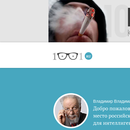
Владимир Владим
Добро пожалов
место российс
для интеллиге