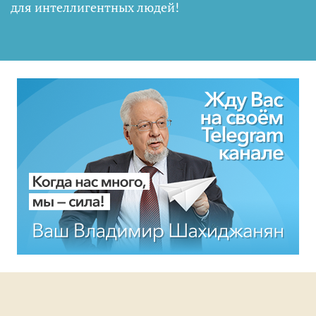
для интеллигентных людей
!