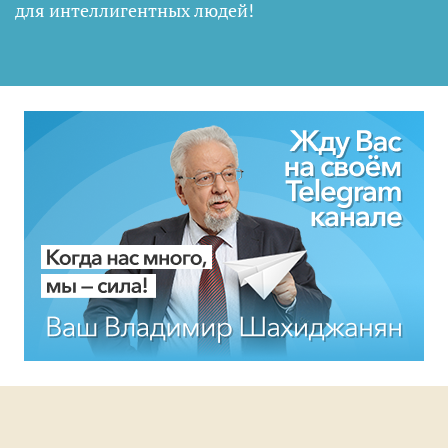
для интеллигентных людей
!