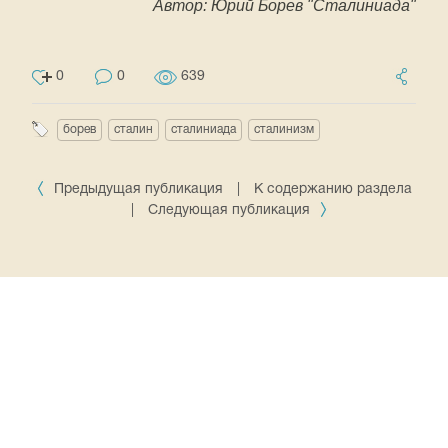
Автор: Юрий Борев "Сталиниада"
0
0
639
борев
сталин
сталиниада
сталинизм
Предыдущая публикация
|
К содержанию раздела
|
Следующая публикация