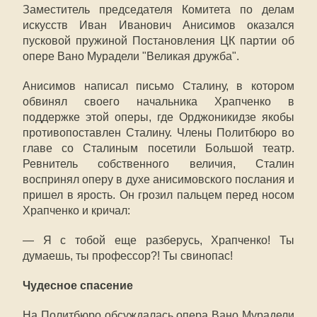
Заместитель председателя Комитета по делам
искусств Иван Иванович Анисимов оказался
пусковой пружиной Постановления ЦК партии об
опере Вано Мурадели "Великая дружба".
Анисимов написал письмо Сталину, в котором
обвинял своего начальника Храпченко в
поддержке этой оперы, где Орджоникидзе якобы
противопоставлен Сталину. Члены Политбюро во
главе со Сталиным посетили Большой театр.
Ревнитель собственного величия, Сталин
воспринял оперу в духе анисимовского послания и
пришел в ярость. Он грозил пальцем перед носом
Храпченко и кричал:
— Я с тобой еще разберусь, Храпченко! Ты
думаешь, ты профессор?! Ты свинопас!
Чудесное спасение
На Политбюро обсуждалась опера Вано Мурадели