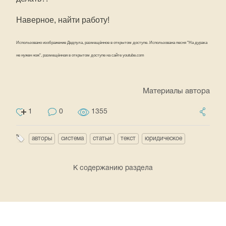
Наверное, найти работу!
Использовано изображение Дедпула, размещённое в открытом доступе. Использована песня "На дурака
не нужен нож", размещённая в открытом доступе на сайте youtube.com
Материалы автора
1
0
1355
авторы
система
статьи
текст
юридическое
К содержанию раздела