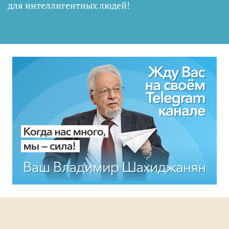
для интеллигентных людей
!