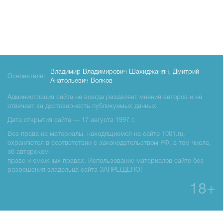
Владимир Владимирович Шахиджанян
,
Дмитрий
Основатели:
Анатольевич Волков
Администрация сайта не всегда разделяет мнения авторов и не
отвечает за достоверность публикуемых данных.
Дата открытия сайта — 17 августа 1997 г.
Все права на материалы, находящиемся на сайте 1001.ru,
охраняются в соответствии с законодательством РФ, в том числе,
об авторском
праве и смежных правах. Использование материалов сайте без
разрешения владельца сайта ЗАПРЕЩЕНО!
18+