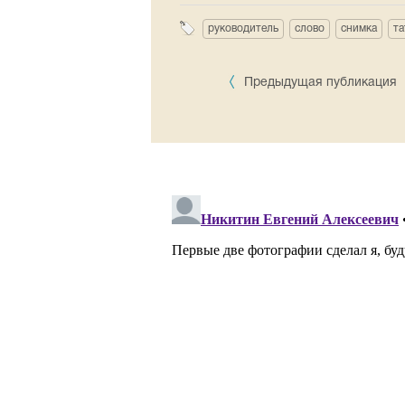
руководитель
слово
снимка
та
Предыдущая публикация