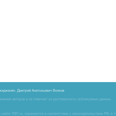
хиджанян
,
Дмитрий Анатольевич Волков
мнения авторов и не отвечает за достоверность публикуемых данных.
сайте 1001.ru, охраняются в соответствии с законодательством РФ, в т