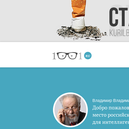
Владимир Владим
Добро пожалов
место российс
для интеллиге