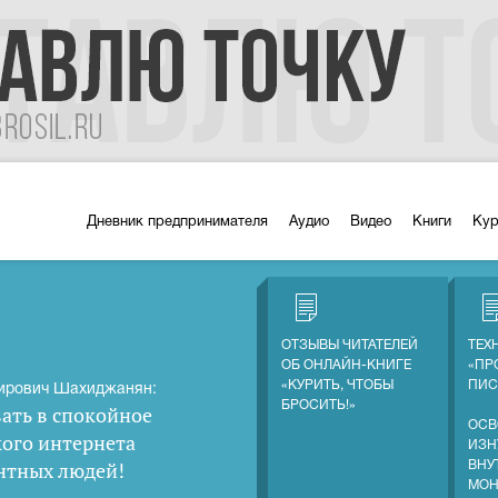
Дневник предпринимателя
Аудио
Видео
Книги
Ку
ОТЗЫВЫ ЧИТАТЕЛЕЙ
ТЕХ
ОБ ОНЛАЙН-КНИГЕ
«ПР
«КУРИТЬ, ЧТОБЫ
ПИС
ирович Шахиджанян:
БРОСИТЬ!»
ать в спокойное
ОСВ
кого интернета
ИЗН
нтных людей
!
ВНУ
МОН