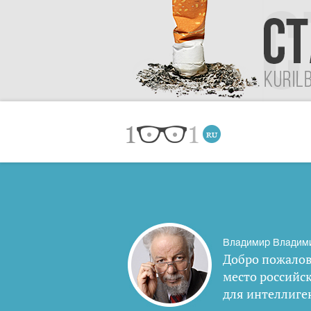
Владимир Владим
Добро пожалов
место российс
для интеллиге