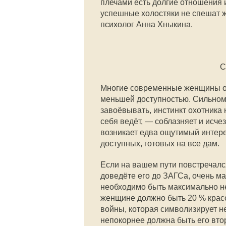
плечами есть долгие отношения и
успешные холостяки не спешат ж
психолог Анна Хныкина.
С
Многие современные женщины отл
меньшей доступностью. Сильному
завоёвывать, инстинкт охотника 
себя ведёт, — соблазняет и исче
возникает едва ощутимый интере
доступных, готовых на все дам.
Если на вашем пути повстречался
доведёте его до ЗАГСа, очень мал
необходимо быть максимально нед
женщине должно быть 20 % красо
войны, которая символизирует н
непокорнее должна быть его вто