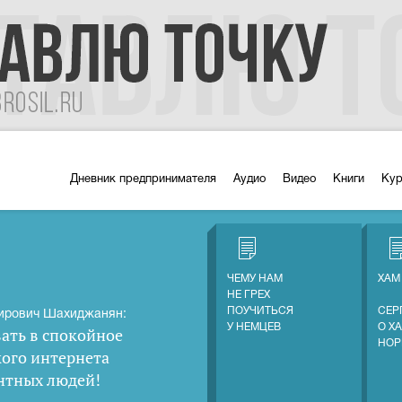
Дневник предпринимателя
Аудио
Видео
Книги
Ку
ЧЕМУ НАМ
ХАМ
НЕ ГРЕХ
ПОУЧИТЬСЯ
СЕР
ирович Шахиджанян:
У НЕМЦЕВ
О Х
ать в спокойное
НОР
кого интернета
нтных людей
!