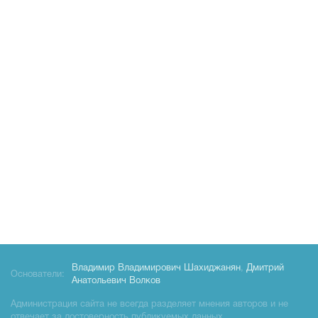
Владимир Владимирович Шахиджанян
,
Дмитрий
Основатели:
Анатольевич Волков
Администрация сайта не всегда разделяет мнения авторов и не
отвечает за достоверность публикуемых данных.