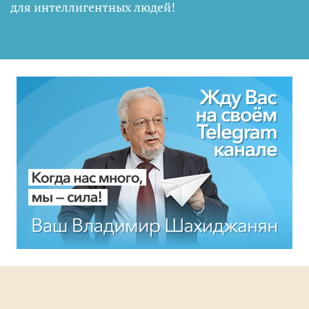
для интеллигентных людей
!