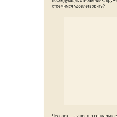
последующих отношениях, друже
стремимся удовлетворить?
Человек — существо социальное.