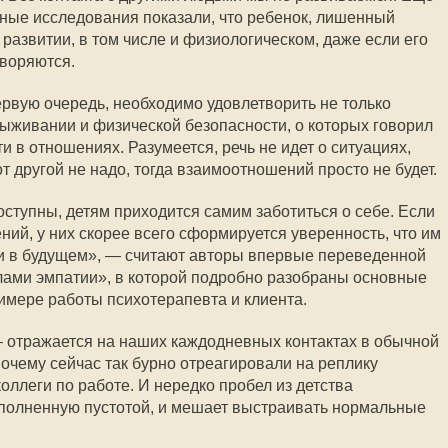
ные исследования показали, что ребенок, лишенный
в развитии, в том числе и физиологическом, даже если его
творяются.
ервую очередь, необходимо удовлетворить не только
ыживании и физической безопасности, о которых говорил
и в отношениях. Разумеется, речь не идет о ситуациях,
от другой не надо, тогда взаимоотношений просто не будет.
ступны, детям приходится самим заботиться о себе. Если
ий, у них скорее всего сформируется уверенность, что им
ни в будущем», — считают авторы впервые переведенной
елами эмпатии», в которой подробно разобраны основные
имере работы психотерапевта и клиента.
 отражается на наших каждодневных контактах в обычной
почему сейчас так бурно отреагировали на реплику
оллеги по работе. И нередко пробел из детства
аполненную пустотой, и мешает выстраивать нормальные