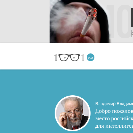
Владимир Владим
Добро пожалов
место российс
для интеллиге