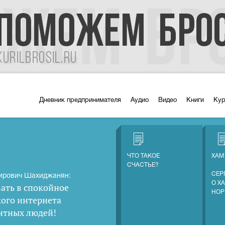
Дневник предпринимателя
Аудио
Видео
Книги
Ку
ЧТО ТАКОЕ
ХАМ
СЧАСТЬЕ?
СЕР
ирович Шахиджанян:
О Х
ать в спокойное
НОР
кого интернета
нтных людей
!