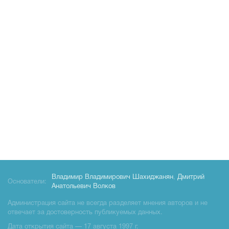
Владимир Владимирович Шахиджанян
,
Дмитрий
Основатели:
Анатольевич Волков
Администрация сайта не всегда разделяет мнения авторов и не
отвечает за достоверность публикуемых данных.
Дата открытия сайта — 17 августа 1997 г.