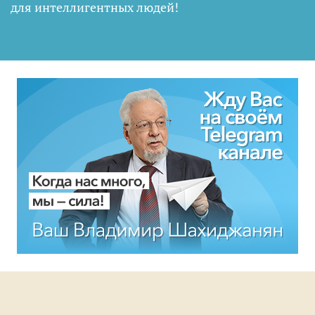
для интеллигентных людей
!