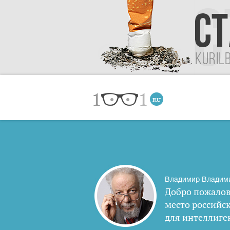
Владимир Владим
Добро пожалов
место российс
для интеллиге