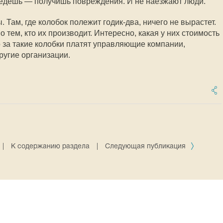
едешь — получишь повреждения. И не наезжают люди.
 Там, где колобок полежит годик-два, ничего не вырастет.
 тем, кто их производит. Интересно, какая у них стоимость
о за такие колобки платят управляющие компании,
угие организации.
|
К содержанию раздела
|
Следующая публикация