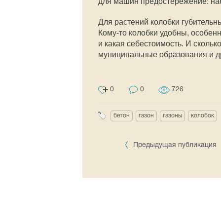
для машин предостережение: на
Для растений колобки губительны.
Кому-то колобки удобны, особенно
и какая себестоимость. И скольк
муниципальные образования и др
0
0
726
бетон
газон
газоны
колобок
Предыдущая публикация