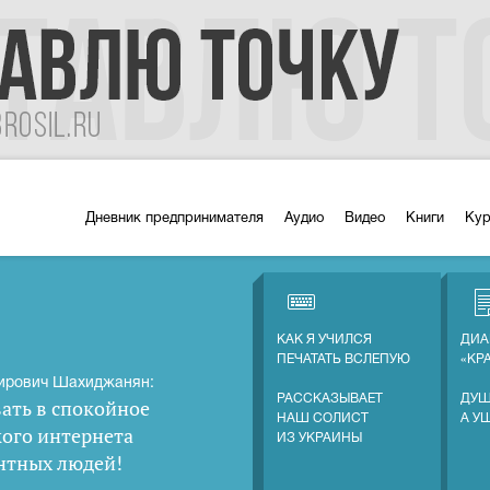
Дневник предпринимателя
Аудио
Видео
Книги
Ку
КАК Я УЧИЛСЯ
ДИА
ПЕЧАТАТЬ ВСЛЕПУЮ
«КР
ирович Шахиджанян:
РАССКАЗЫВАЕТ
ДУШ
ать в спокойное
НАШ СОЛИСТ
А У
кого интернета
ИЗ УКРАИНЫ
нтных людей
!