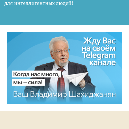
для интеллигентных людей
!