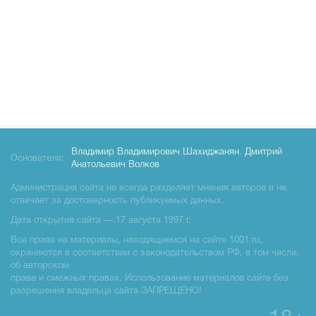
Владимир Владимирович Шахиджанян
,
Дмитрий
Основатели:
Анатольевич Волков
Администрация сайта не всегда разделяет мнения авторов и не
отвечает за достоверность публикуемых данных.
Дата открытия сайта — 17 августа 1997 г.
Все права на материалы, находящиемся на сайте 1001.ru,
охраняются в соответствии с законодательством РФ, в том числе,
об авторском
праве и смежных правах. Использование материалов сайте без
разрешения владельца сайта ЗАПРЕЩЕНО!