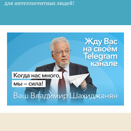
для интеллигентных людей
!