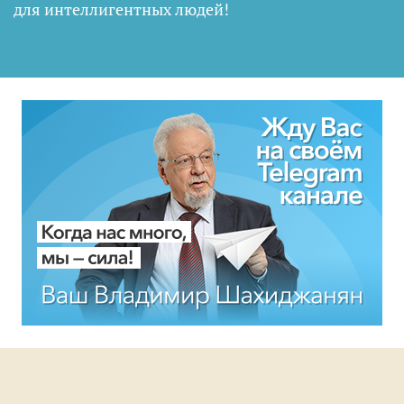
для интеллигентных людей
!