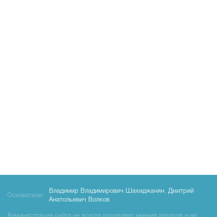
Владимир Владимирович Шахиджанян
,
Дмитрий
Основатели:
Анатольевич Волков
Администрация сайта не всегда разделяет мнения авторов и не