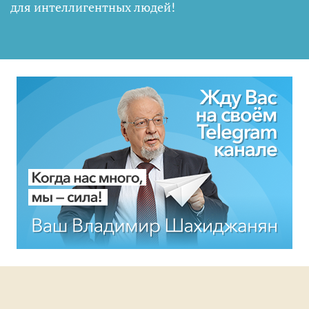
для интеллигентных людей
!