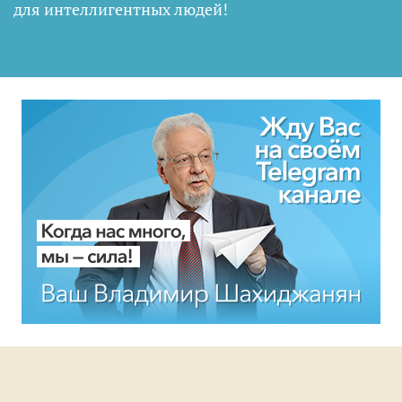
для интеллигентных людей
!