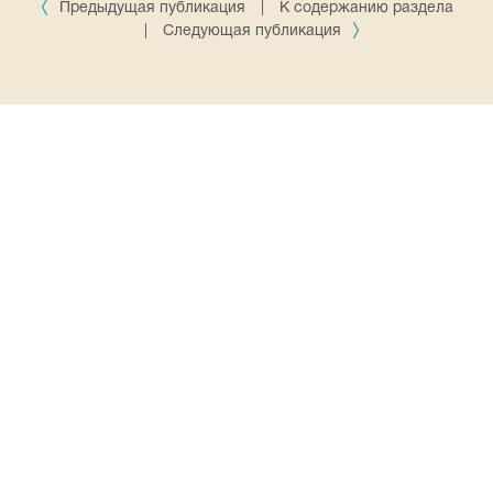
Предыдущая публикация
|
К содержанию раздела
|
Следующая публикация