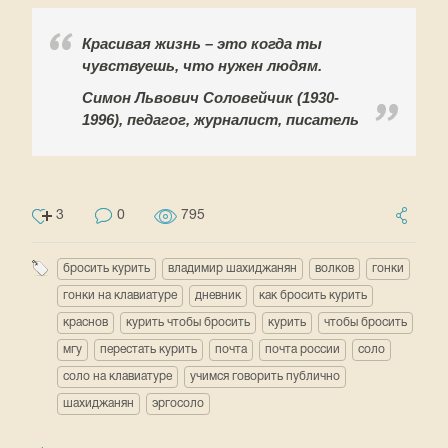
Красивая жизнь – это когда ты
чувствуешь, что нужен людям.
Симон Львович Соловейчик (1930-
1996), педагог, журналист, писатель
3
0
795
бросить курить
владимир шахиджанян
волков
гонки
гонки на клавиатуре
дневник
как бросить курить
краснов
курить чтобы бросить
курить
чтобы бросить
мгу
перестать курить
почта
почта россии
соло
соло на клавиатуре
учимся говорить публично
шахиджанян
эргосоло