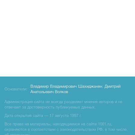
Владимир Владимирович Шахиджанян
,
Дмитрий
Основатели:
Анатольевич Волков
Администрация сайта не всегда разделяет мнения авторов и не
отвечает за достоверность публикуемых данных.
Дата открытия сайта — 17 августа 1997 г.
Все права на материалы, находящиемся на сайте 1001.ru,
охраняются в соответствии с законодательством РФ, в том числе,