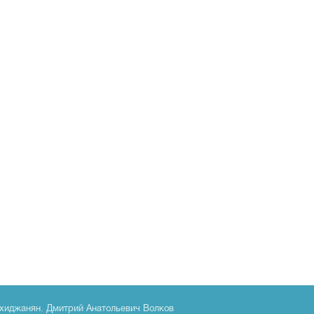
хиджанян
,
Дмитрий Анатольевич Волков