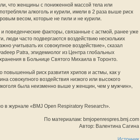
ли, что женщины с пониженной массой тела или
потребляли алкоголь и курили, имели в 2 раза выше риск
ровым весом, которые не пили и не курили.
е и поведенческие факторы, связанные с астмой, ранее уже
и, люди часто подвергаются воздействию нескольких
ажно учитывать их совокупное воздействие», сказал
adeep Patra, эпидемиолог из Центра глобальных
охранения в Больнице Святого Михаила в Торонто.
 повышенный риск развития хрипов и астмы, как у
чина совокупного воздействия низкого или высокого
алкоголя была неизменно выше у женщин, чем у мужчин»,
 в журнале «BMJ Open Respiratory Research».
По материалам: bmjopenrespres.bmj.com
Автор: Валентина Сагина
Источник