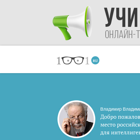
Владимир Владим
Добро пожалов
место российс
для интеллиге