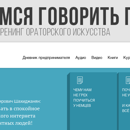
Дневник предпринимателя
Аудио
Видео
Книги
Ку
ЧЕМУ НАМ
ПОЧ
НЕ ГРЕХ
НЕ 
ПОУЧИТЬСЯ
ирович Шахиджанян:
У НЕМЦЕВ
И К
ать в спокойное
ВСЁ
кого интернета
нтных людей
!