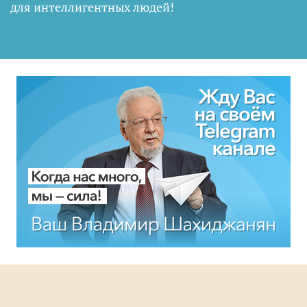
для интеллигентных людей
!