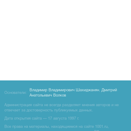
Владимир Владимирович Шахиджанян
,
Дмитрий
Основатели:
Анатольевич Волков
Администрация сайта не всегда разделяет мнения авторов и не
отвечает за достоверность публикуемых данных.
Дата открытия сайта — 17 августа 1997 г.
Все права на материалы, находящиемся на сайте 1001.ru,