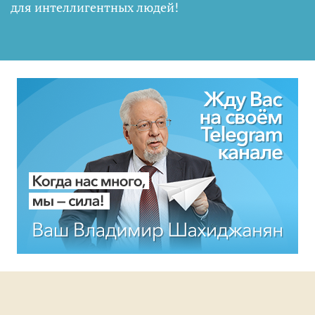
для интеллигентных людей
!