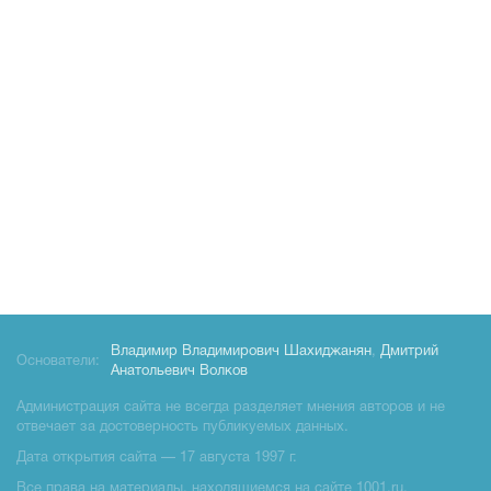
Владимир Владимирович Шахиджанян
,
Дмитрий
Основатели:
Анатольевич Волков
Администрация сайта не всегда разделяет мнения авторов и не
отвечает за достоверность публикуемых данных.
Дата открытия сайта — 17 августа 1997 г.
Все права на материалы, находящиемся на сайте 1001.ru,