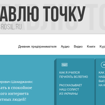
Дневник предпринимателя
Аудио
Видео
Книги
Ку
КАК Я УЧИЛСЯ
КАК
ПЕЧАТАТЬ ВСЛЕПУЮ
НАБ
БЫС
ирович Шахиджанян:
РАССКАЗЫВАЕТ
НА 
ать в спокойное
НАШ СОЛИСТ
кого интернета
ИЗ УКРАИНЫ
нтных людей
!