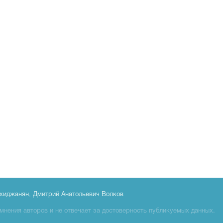
хиджанян
,
Дмитрий Анатольевич Волков
мнения авторов и не отвечает за достоверность публикуемых данных.