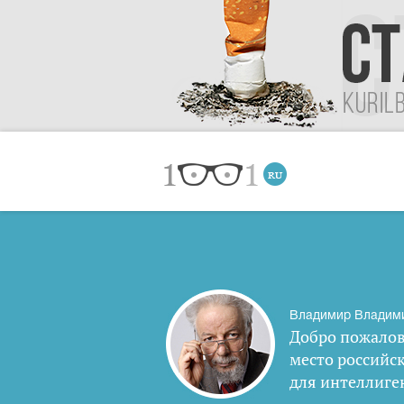
Владимир Владим
Добро пожалов
место российс
для интеллиге